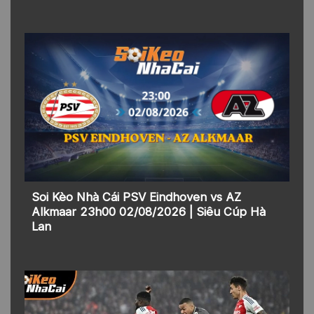
Soi Kèo Nhà Cái PSV Eindhoven vs AZ
Alkmaar 23h00 02/08/2026 | Siêu Cúp Hà
Lan