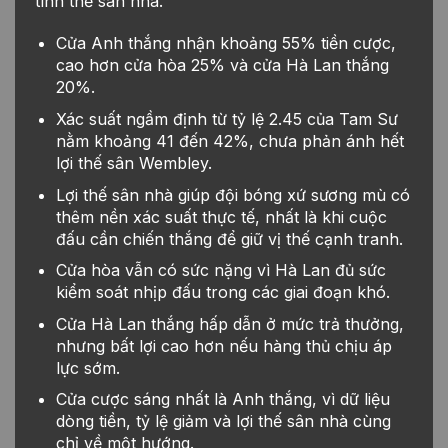
tình thế sân nhà.
Cửa Anh thắng nhận khoảng 55% tiền cược,
cao hơn cửa hòa 25% và cửa Hà Lan thắng
20%.
Xác suất ngầm định từ tỷ lệ 2.45 của Tam Sư
nằm khoảng 41 đến 42%, chưa phản ánh hết
lợi thế sân Wembley.
Lợi thế sân nhà giúp đội bóng xứ sương mù có
thêm nền xác suất thực tế, nhất là khi cuộc
đấu cần chiến thắng để giữ vị thế cạnh tranh.
Cửa hòa vẫn có sức nặng vì Hà Lan đủ sức
kiểm soát nhịp đấu trong các giai đoạn khó.
Cửa Hà Lan thắng hấp dẫn ở mức trả thưởng,
nhưng bất lợi cao hơn nếu hàng thủ chịu áp
lực sớm.
Cửa cược sáng nhất là Anh thắng, vì dữ liệu
dòng tiền, tỷ lệ giảm và lợi thế sân nhà cùng
chỉ về một hướng.