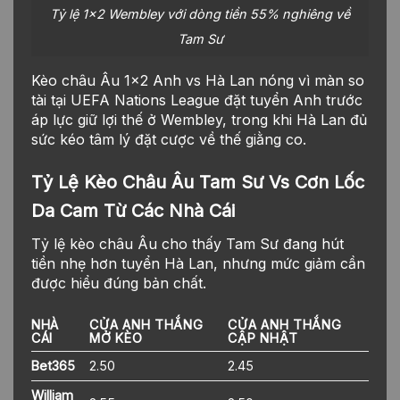
Tỷ lệ 1×2 Wembley với dòng tiền 55% nghiêng về
Tam Sư
Kèo châu Âu 1×2 Anh vs Hà Lan nóng vì màn so
tài tại UEFA Nations League đặt tuyển Anh trước
áp lực giữ lợi thế ở Wembley, trong khi Hà Lan đủ
sức kéo tâm lý đặt cược về thế giằng co.
Tỷ Lệ Kèo Châu Âu Tam Sư Vs Cơn Lốc
Da Cam Từ Các Nhà Cái
Tỷ lệ kèo châu Âu cho thấy Tam Sư đang hút
tiền nhẹ hơn tuyển Hà Lan, nhưng mức giảm cần
được hiểu đúng bản chất.
NHÀ
CỬA ANH THẮNG
CỬA ANH THẮNG
CÁI
MỞ KÈO
CẬP NHẬT
Bet365
2.50
2.45
William