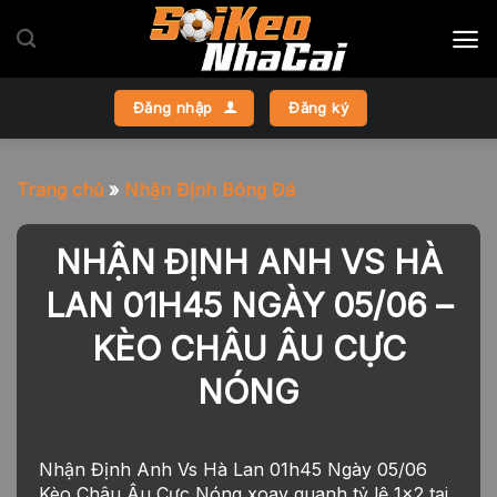
Bỏ
qua
nội
dung
Đăng nhập
Đăng ký
Trang chủ
»
Nhận Định Bóng Đá
NHẬN ĐỊNH ANH VS HÀ
LAN 01H45 NGÀY 05/06 –
KÈO CHÂU ÂU CỰC
NÓNG
Nhận Định Anh Vs Hà Lan 01h45 Ngày 05/06
Kèo Châu Âu Cực Nóng xoay quanh tỷ lệ 1×2 tại