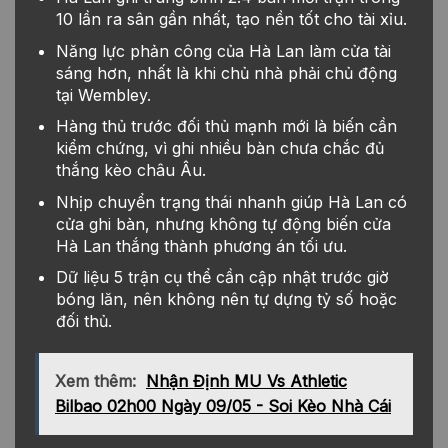
10 lần ra sân gần nhất, tạo nền tốt cho tài xỉu.
Năng lực phản công của Hà Lan làm cửa tài
sáng hơn, nhất là khi chủ nhà phải chủ động
tại Wembley.
Hàng thủ trước đối thủ mạnh mới là biến cần
kiểm chứng, vì ghi nhiều bàn chưa chắc đủ
thắng kèo châu Âu.
Nhịp chuyển trạng thái nhanh giúp Hà Lan có
cửa ghi bàn, nhưng không tự động biến cửa
Hà Lan thắng thành phương án tối ưu.
Dữ liệu 5 trận cụ thể cần cập nhật trước giờ
bóng lăn, nên không nên tự dựng tỷ số hoặc
đối thủ.
Xem thêm:
Nhận Định MU Vs Athletic
Bilbao 02h00 Ngày 09/05 - Soi Kèo Nhà Cái