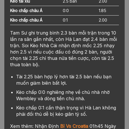
Kèo tài xỉu
2.5 bàn
2.00
Kèo chấp châu Á
0:0
1.85
Kèo chấp châu Á
0:1
2.00
Tam Sư ghi trung bình 2.3 bàn mỗi trận trong 10
lần ra sân gần nhất, còn Hà Lan đạt 2.4 bàn mỗi
trận. Soi Kèo Nhà Cái nhận định mốc 2.25 nhạy
hơn 2.5 vì nếu cuộc đấu có đúng 2 bàn, người
chọn tài 2.25 chỉ thua nửa tiền cược, còn tài 2.5
thua toàn bộ.
Tài 2.25 bàn hợp lý hơn tài 2.5 bàn nếu bạn
muốn giảm biên bất lợi.
Kèo chấp 0:0 nghiêng nhẹ về chủ nhà nhờ
Wembley và dòng tiền chủ nhà.
Kèo chấp 0:1 cần thận trọng vì Hà Lan không
phải đối thủ dễ bị kéo giãn tỷ số.
Xem thêm: Nhận Định
Bỉ Vs Croatia
01h45 Ngày