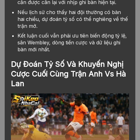
cần được cân lại với nhịp ghi bàn hiện tại.
Nếu lịch sử cho thấy hai đội thường có bàn
hai chiều, dự đoán tỷ số có thể nghiêng về thế
trận mở.
Kết luận cuối vẫn phải ưu tiên biến động tỷ lệ,
sân Wembley, dòng tiền cược và dữ liệu ghi
bàn mới nhất.
Dự Đoán Tỷ Số Và Khuyến Nghị
Cược Cuối Cùng Trận Anh Vs Hà
Lan