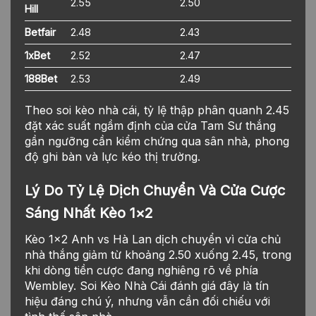
2.55
2.50
Hill
Betfair
2.48
2.43
1xBet
2.52
2.47
188Bet
2.53
2.49
Theo soi kèo nhà cái, tỷ lệ thập phân quanh 2.45
đặt xác suất ngầm định của cửa Tam Sư thắng
gần ngưỡng cần kiểm chứng qua sân nhà, phong
độ ghi bàn và lực kéo thị trường.
Lý Do Tỷ Lệ Dịch Chuyển Và Cửa Cược
Sáng Nhất Kèo 1×2
Kèo 1×2 Anh vs Hà Lan dịch chuyển vì cửa chủ
nhà thắng giảm từ khoảng 2.50 xuống 2.45, trong
khi dòng tiền cược đang nghiêng rõ về phía
Wembley. Soi Kèo Nhà Cái đánh giá đây là tín
hiệu đáng chú ý, nhưng vẫn cần đối chiếu với