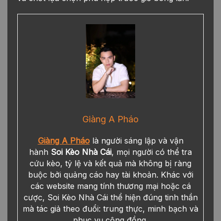
Giàng A Pháo
Giàng A Pháo
là người sáng lập và vận
hành
Soi Kèo Nhà Cái
, mọi người có thể tra
cứu kèo, tỷ lệ và kết quả mà không bị ràng
buộc bởi quảng cáo hay tài khoản. Khác với
các website mang tính thương mại hoặc cá
cược, Soi Kèo Nhà Cái thể hiện đúng tinh thần
mà tác giả theo đuổi: trung thực, minh bạch và
phục vụ cộng đồng.