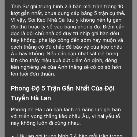
Tam Sư ghi trung bình 2.3 bàn mỗi trận trong 10
lượt gần nhất, chưa cung cấp bảng 5 trận cụ thể.
Vì vậy, Soi Kèo Nhà Cái lưu ý không nên tự gán
đối thủ hoặc tỷ số vào bảng phong độ. Điểm cần
đọc là đội chủ nhà có duy trì nhịp ghi bàn đều
hay không, pha lập công đến sớm hay muộn và
cách thắng có đủ chắc để bảo vệ cửa kèo châu
Âu hay không. Nếu các cập nhật sát giờ bóng
lăn cho thấy hiệu quả dứt điểm ổn định, dòng
tiền nghiêng về cửa Anh thắng sẽ có cơ sở hơn
tên tuổi đơn thuần.
Phong Độ 5 Trận Gần Nhất Của Đội
Tuyển Hà Lan
Phong độ Hà Lan cần tách rõ năng lực ghi bàn
với triển vọng thắng kèo châu Âu, vì hai yếu tố
này không luôn đi cùng nhau.
Hà Lan ghi trung bình 2.4 bàn mỗi trận trong