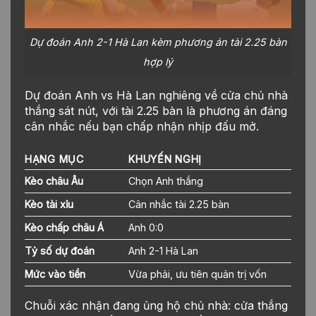
Dự đoán Anh 2-1 Hà Lan kèm phương án tài 2.25 bàn
hợp lý
Dự đoán Anh vs Hà Lan nghiêng về cửa chủ nhà
thắng sát nút, với tài 2.25 bàn là phương án đáng
cân nhắc nếu bạn chấp nhận nhịp đấu mở.
HẠNG MỤC
KHUYẾN NGHỊ
Kèo châu Âu
Chọn Anh thắng
Kèo tài xỉu
Cân nhắc tài 2.25 bàn
Kèo chấp châu Á
Anh 0:0
Tỷ số dự đoán
Anh 2-1 Hà Lan
Mức vào tiền
Vừa phải, ưu tiên quản trị vốn
Chuỗi xác nhận đang ủng hộ chủ nhà: cửa thắng