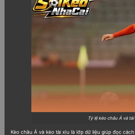
Tỷ lệ kèo châu Á và tài
Kèo châu Á và kèo tài xỉu là lớp dữ liệu giúp đọc cách