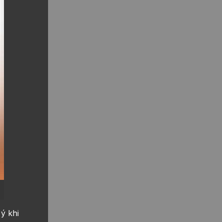
ý khi