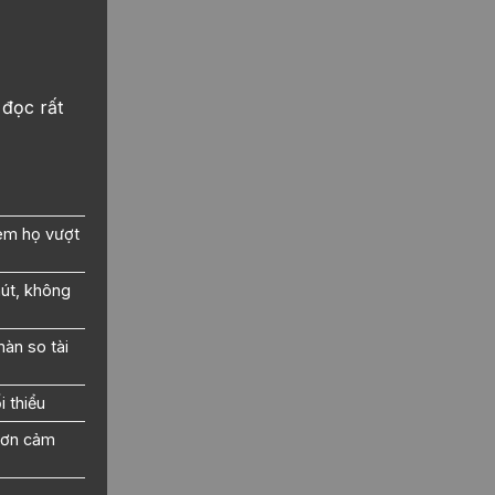
đọc rất
em họ vượt
hút, không
àn so tài
i thiểu
hơn cảm