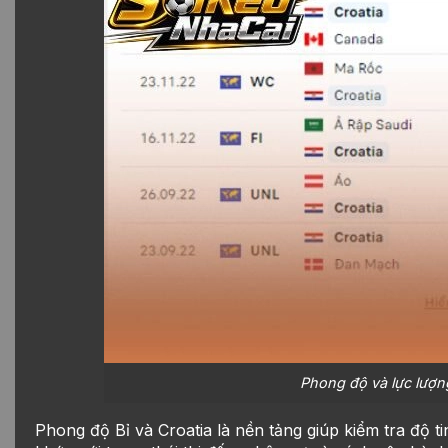
Phong độ và lực lượng
Phong độ Bỉ và Croatia là nền tảng giúp kiểm tra độ t