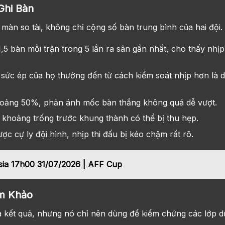
Ghi Bàn
màn so tài, không chỉ cộng số bàn trung bình của hai đội.
,5 bàn mỗi trận trong 5 lần ra sân gần nhất, cho thấy nhị
 sức ép của họ thường đến từ cách kiểm soát nhịp hơn là 
 khoảng 50%, phản ánh mốc bàn thắng không quá dễ vượt.
ến khoảng trống trước khung thành có thể bị thu hẹp.
ợc cự ly đội hình, nhịp thi đấu bị kéo chậm rất rõ.
sia 17h00 31/07/2026 | AFF Cup
am Khảo
 kết quả, nhưng nó chỉ nên dùng để kiểm chứng các lớp dữ