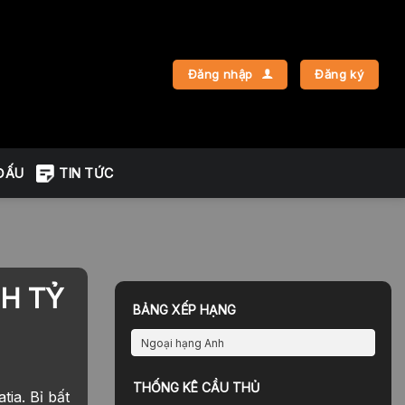
Đăng nhập
Đăng ký
 ĐẤU
TIN TỨC
CH TỶ
BẢNG XẾP HẠNG
Ngoại hạng Anh
THỐNG KÊ CẦU THỦ
ia. Bỉ bất