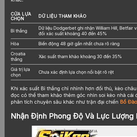
CỬA LỰA
DỮ LIỆU THAM KHẢO
CHỌN
Dữ liệu Dodgerbet ghi nhận William Hill, Betfair 
Bỉ thắng
đổi xác suất khoảng 40 đến 45%
Hòa
Biến động 48 giờ gần nhất chưa rõ ràng
Croatia
Xác suất tham khảo khoảng 30 đến 35%
thắng
Giá trị lựa
Chưa xác định lựa chọn nổi bật rõ rệt
chọn
Khi xác suất Bỉ thắng chỉ nhỉnh hơn đối thủ, kèo ch
đọc có thể tham khảo thêm góc nhìn soi kèo nhà cái đ
phân tích chuyên sâu khác như trận đại chiến
Bồ Đào
Nhận Định Phong Độ Và Lực Lượng B