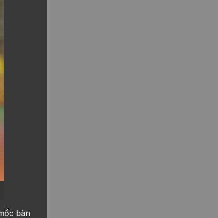
, mốc bàn