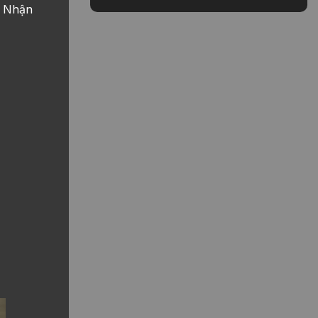
i Nhận