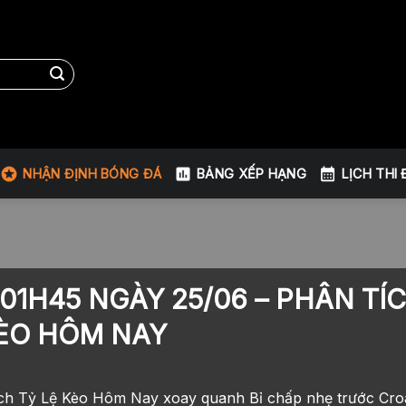
NHẬN ĐỊNH BÓNG ĐÁ
BẢNG XẾP HẠNG
LỊCH THI
01H45 NGÀY 25/06 – PHÂN TÍ
KÈO HÔM NAY
ch Tỷ Lệ Kèo Hôm Nay xoay quanh Bỉ chấp nhẹ trước Croat