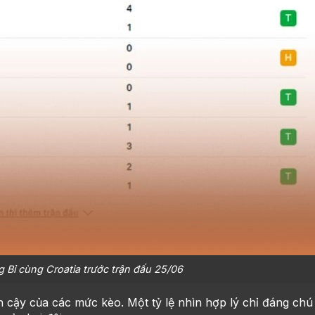
 Bỉ cùng Croatia trước trận đấu 25/06
in cậy của các mức kèo. Một tỷ lệ nhìn hợp lý chỉ đáng chú 