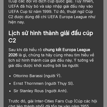
(Cúp các đội vô địch cúp quốc gia). Tuy nhiên,
UEFA đã hủy bỏ và sáp nhập giải đấu này vào
UEFA Cup từ năm 1999. Từ đó, thuật ngữ Cúp
C2 được dùng để chỉ UEFA Europa League như
hiện nay.
Lịch sử hình thành giải đấu cúp
C2
Sau khi đã hiểu rõ
chung kết Europa League
2026
là gì, chúng ta hãy cùng nhau tìm hiểu về
lịch sử hình thành của giải đấu này. Ý tưởng về
giải đấu được khởi xướng bởi ba người:
Ottorino Barassi (người Ý).
Ernst Thornmen (người Thụy Sĩ).
Sir Stanley Rous (người Anh).
Trước đó, giải Inter-Cities Fairs Cup (Cúp các hội
chợ liên thành phố) đã tồn tại vào năm 1955.