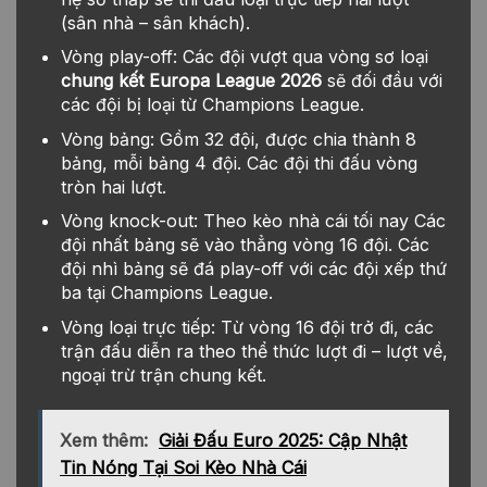
(sân nhà – sân khách).
Vòng play-off: Các đội vượt qua vòng sơ loại
chung kết Europa League 2026
sẽ đối đầu với
các đội bị loại từ Champions League.
Vòng bảng: Gồm 32 đội, được chia thành 8
bảng, mỗi bảng 4 đội. Các đội thi đấu vòng
tròn hai lượt.
Vòng knock-out: Theo kèo nhà cái tối nay Các
đội nhất bảng sẽ vào thẳng vòng 16 đội. Các
đội nhì bảng sẽ đá play-off với các đội xếp thứ
ba tại Champions League.
Vòng loại trực tiếp: Từ vòng 16 đội trở đi, các
trận đấu diễn ra theo thể thức lượt đi – lượt về,
ngoại trừ trận chung kết.
Xem thêm:
Giải Đấu Euro 2025: Cập Nhật
Tin Nóng Tại Soi Kèo Nhà Cái