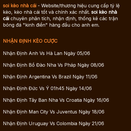
soi kèo nhà cái
- Website/thương hiệu cung cấp tỷ lệ
kèo, kèo nhà cái tốt và chính xác nhất.
soi kèo nhà
cái
chuyên phân tích, nhận định, thống kê các trận
bóng đá "kinh điển" hàng đầu cho anh em.
NHẬN ĐỊNH KÈO CƯỢC
Nhận Định Anh Vs Hà Lan Ngày 05/06
Nhận Định Bồ Đào Nha Vs Pháp Ngày 08/06
Nhận Định Argentina Vs Brazil Ngày 11/06
Nhận Định Đức Vs Ý 01h45 Ngày 14/06
Nhận Định Tây Ban Nha Vs Croatia Ngày 16/06
Nhận Định Man City Vs Juventus Ngày 18/06
Nhận Định Uruguay Vs Colombia Ngày 21/06