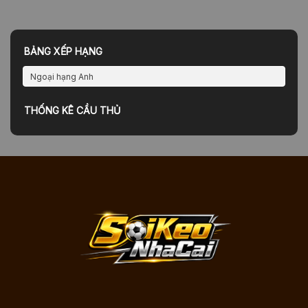
BẢNG XẾP HẠNG
Ngoại hạng Anh
THỐNG KÊ CẦU THỦ