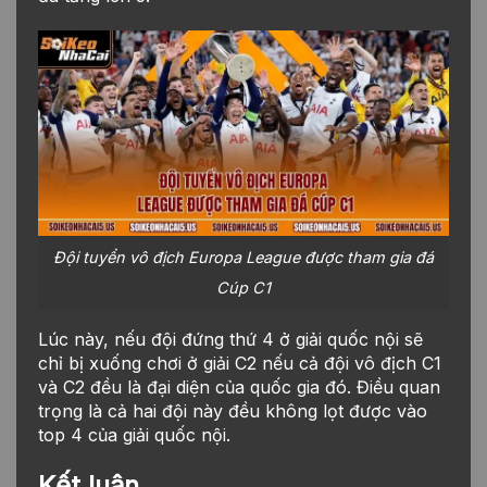
Đội tuyển vô địch Europa League được tham gia đá
Cúp C1
Lúc này, nếu đội đứng thứ 4 ở giải quốc nội sẽ
chỉ bị xuống chơi ở giải C2 nếu cả đội vô địch C1
và C2 đều là đại diện của quốc gia đó. Điều quan
trọng là cả hai đội này đều không lọt được vào
top 4 của giải quốc nội.
Kết luận