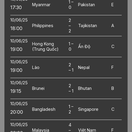
1 –
Myanmar
Pakistan
E
17:30
0
10/06/25
2
Philippines
–
Tajikistan
A
18:00
2
10/06/25
Hong Kong
1 –
Ấn Độ
C
19:00
(Trung Quốc)
0
10/06/25
2
Lào
Nepal
F
19:00
– 1
10/06/25
2
Brunei
Bhutan
B
19:15
– 1
10/06/25
1 –
Bangladesh
Singapore
C
20:00
2
10/06/25
4
Malaysia
–
Việt Nam
F