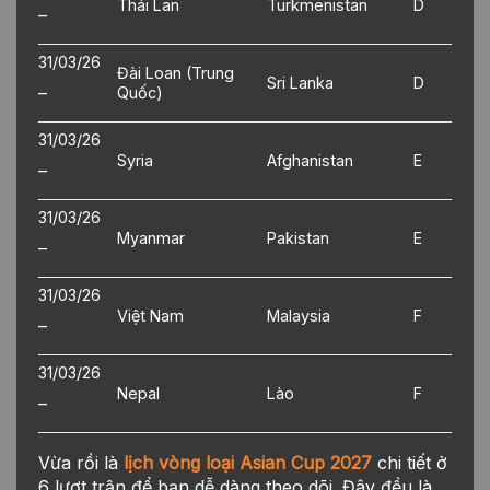
Thái Lan
Turkmenistan
D
–
31/03/26
Đài Loan (Trung
Sri Lanka
D
–
Quốc)
31/03/26
Syria
Afghanistan
E
–
31/03/26
Myanmar
Pakistan
E
–
31/03/26
Việt Nam
Malaysia
F
–
31/03/26
Nepal
Lào
F
–
Vừa rồi là
lịch vòng loại Asian Cup 2027
chi tiết ở
6 lượt trận để bạn dễ dàng theo dõi. Đây đều là