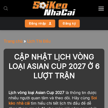
Bỏ
qua
nội
dung
Đăng nhập
Đăng ký
Trang chủ
»
Lịch Thi Đấu
CẬP NHẬT LỊCH VÒNG
LOẠI ASIAN CUP 2027 Ở 6
LƯỢT TRẬN
Lịch vòng loại Asian Cup 2027
là thông tin được
nhiều người quan tâm và theo dõi. Hãy cùng
Soi
kèo nhà cái
tìm hiểu chi tiết lịch thi đấu để dễ