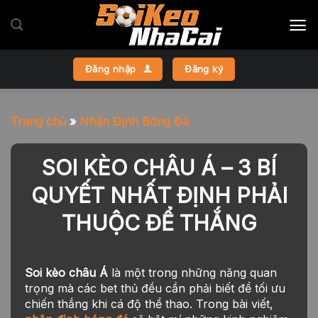
Bỏ
qua
nội
dung
Đăng nhập
Đăng ký
Trang chủ
»
Nhận Định Bóng Đá
SOI KÈO CHÂU Á – 3 BÍ
QUYẾT NHẤT ĐỊNH PHẢI
THUỘC ĐỂ THẮNG
Soi kèo châu Á
là một trong những năng quan
trọng mà các bet thủ đều cần phải biết để tối ưu
chiến thắng khi cá độ thể thao. Trong bài viết,