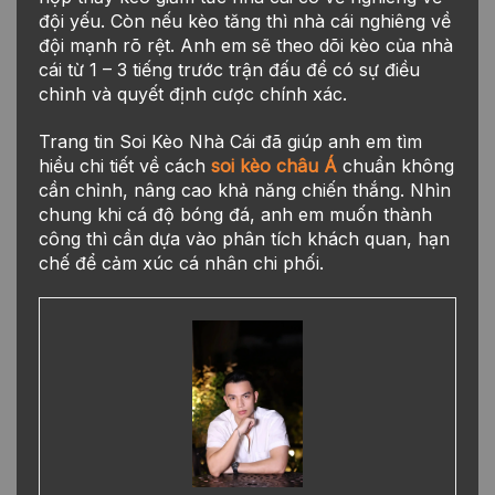
đội yếu. Còn nếu kèo tăng thì nhà cái nghiêng về
đội mạnh rõ rệt. Anh em sẽ theo dõi kèo của nhà
cái từ 1 – 3 tiếng trước trận đấu để có sự điều
chỉnh và quyết định cược chính xác.
Trang tin Soi Kèo Nhà Cái đã giúp anh em tìm
hiểu chi tiết về cách
soi kèo châu Á
chuẩn không
cần chỉnh, nâng cao khả năng chiến thắng. Nhìn
chung khi cá độ bóng đá, anh em muốn thành
công thì cần dựa vào phân tích khách quan, hạn
chế để cảm xúc cá nhân chi phối.