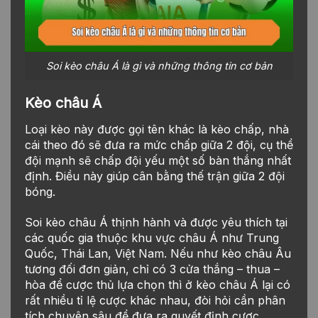
Soi kèo châu Á là gì và những thông tin cơ bản
Kèo châu Á
Loại kèo này được gọi tên khác là kèo chấp, nhà
cái theo đó sẽ đưa ra mức chấp giữa 2 đội, cụ thể
đội mạnh sẽ chấp đội yếu một số bàn thắng nhất
định. Điều này giúp cân bằng thế trận giữa 2 đội
bóng.
Soi kèo châu Á thịnh hành và được yêu thích tại
các quốc gia thuộc khu vực châu Á như Trung
Quốc, Thái Lan, Việt Nam. Nếu như kèo châu Âu
tương đối đơn giản, chỉ có 3 cửa thắng – thua –
hòa để cược thủ lựa chọn thì ở kèo châu Á lại có
rất nhiều tỉ lệ cược khác nhau, đòi hỏi cần phân
tích chuyên sâu để đưa ra quyết định cược.