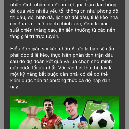
nhận định nhằm dự đoán kết quả trận đấu bóng
đá dựa vào nhiều yếu tố, thông tin như phong độ
thi đấu, đội hình đá, lịch sử đối đầu, tỉ lệ kèo nhà
cái đưa ra… một cách chính xác, đem lại xác
suất chiến thắng cao, ăn tiền thưởng từ các nền
tảng giải trí trực tuyến.
Hiểu đơn giản soi kèo châu Á tức là bạn sẽ cần
phải đọc tỉ lệ kèo, thực hiện phân tích trận đấu,
sau đó dự đoán kết quả và lựa chọn cho mình
cửa cược tối ưu nhất. Với các bet thủ thì đây là
một kỹ năng bắt buộc cần phải có để có thể
kiếm được tiền từ phương thức cá độ hấp dẫn
này.