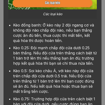
Các loại kèo
Kèo đồng banh: Ở kèo này 2 đội ngang cơ và
không đội nào chấp đội nào, nếu bạn thắng
cược ăn đủ tiền, thua cược thì mất tiền, kết
quả hòa thì được hoàn tiền.
Kèo 0.25: Đội mạnh chấp đội cửa dưới 0.25
bàn thắng. Nếu đội cửa trên thắng cách biệt từ
1 bàn trở lên thì nếu thắng bạn ăn đủ; trường
hợp kết quả hòa thì bạn sẽ chỉ thua nửa tiền.
Kèo 0.5: Soi kèo châu Á, với kèo này đội cửa
trên chấp đội cửa dưới 0.5 trái. Nếu Đội cửa
trên thắng từ 1 bàn trở lên thì bạn cược đúng
sẽ ăn đủ. Nếu kết quả hòa hoặc thua bạn sẽ
mất trắng tiền cược.
Kèo 0.75: Trường hợp đội cửa trên cách biệt 1
bàn với đội cửa dưới, nếu cược đúng bạn ăn