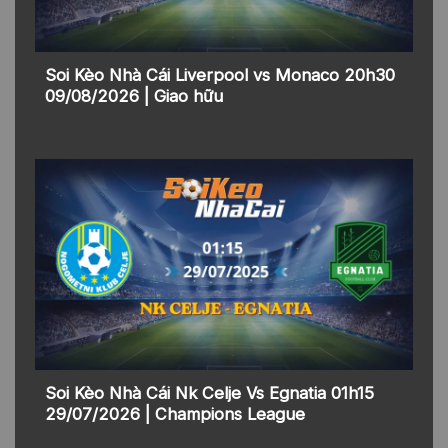
Soi Kèo Nhà Cái Liverpool vs Monaco 20h30
09/08/2026 | Giao hữu
Soi Kèo Nhà Cái Nk Celje Vs Egnatia 01h15
29/07/2026 | Champions League