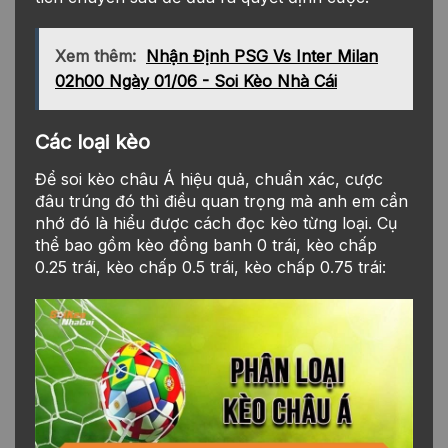
Xem thêm:
Nhận Định PSG Vs Inter Milan
02h00 Ngày 01/06 - Soi Kèo Nhà Cái
Các loại kèo
Để soi kèo châu Á hiệu quả, chuẩn xác, cược
đâu trúng đó thì điều quan trọng mà anh em cần
nhớ đó là hiểu được cách đọc kèo từng loại. Cụ
thể bao gồm kèo đồng banh 0 trái, kèo chấp
0.25 trái, kèo chấp 0.5 trái, kèo chấp 0.75 trái: