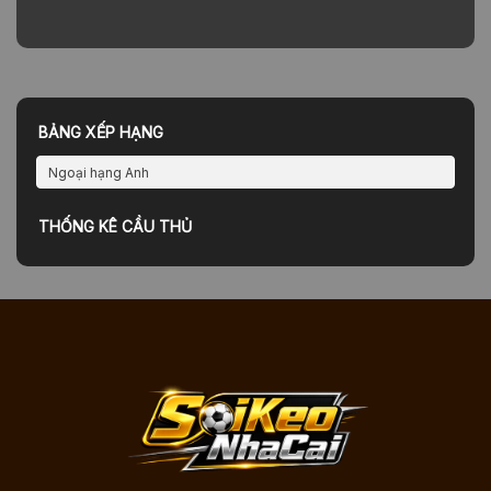
BẢNG XẾP HẠNG
Ngoại hạng Anh
THỐNG KÊ CẦU THỦ