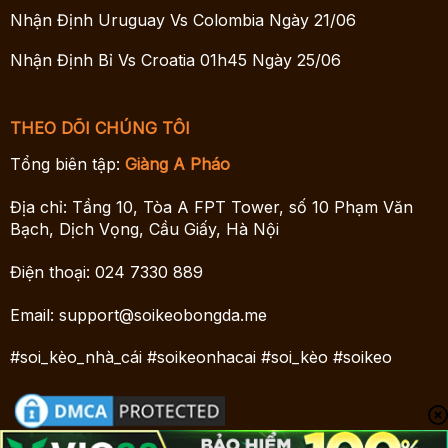
Nhận Định Uruguay Vs Colombia Ngày 21/06
Nhận Định Bỉ Vs Croatia 01h45 Ngày 25/06
THEO DÕI CHÚNG TÔI
Tổng biên tập:
Giàng A Pháo
Địa chỉ: Tầng 10, Tòa A FPT Tower, số 10 Phạm Văn
Bạch, Dịch Vọng, Cầu Giấy, Hà Nội
Điện thoại: 024 7330 889
Email:
support@soikeobongda.me
#soi_kèo_nhà_cái #soikeonhacai #soi_kèo #soikeo