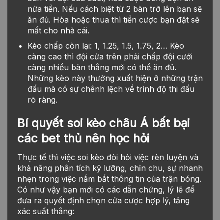
nửa tiền. Nếu cách biệt từ 2 bàn trở lên bạn sẽ
ăn đủ. Hòa hoặc thua thì tiền cược bạn đặt sẽ
mất cho nhà cái.
Kèo chấp còn lại: 1, 1.25, 1.5, 1.75, 2… Kèo
càng cao thì đội cửa trên phải chấp đội cưới
càng nhiều bàn thắng mới có thể ăn đủ.
Những kèo này thường xuất hiện ở những trận
đấu mà có sự chênh lệch về trình độ thi đấu
rõ ràng.
Bí quyết soi kèo châu Á bất bại
các bet thủ nên học hỏi
Thực tế thì việc soi kèo đòi hỏi việc rèn luyện và
khả năng phân tích kỹ lưỡng, chỉn chu, sự nhanh
nhẹn trong việc nắm bắt thông tin của trận bóng.
Có như vậy bạn mới có các dẫn chứng, lý lẽ để
đưa ra quyết định chọn cửa cược hợp lý, tăng
xác suất thắng: