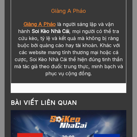
Giàng A Pháo
Giàng A Pháo
là người sáng lập và vận
hành
Soi Kèo Nhà Cái
, mọi người có thể tra
cứu kèo, tỷ lệ và kết quả mà không bị ràng
buộc bởi quảng cáo hay tài khoản. Khác với
các website mang tính thương mại hoặc cá
cược, Soi Kèo Nhà Cái thể hiện đúng tinh thần
mà tác giả theo đuổi: trung thực, minh bạch và
phục vụ cộng đồng.
BÀI VIẾT LIÊN QUAN