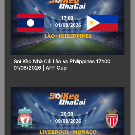
Soi Kèo Nhà Cái Lào vs Philippines 17h00
01/08/2026 | AFF Cup