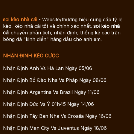
soi kèo nhà cái
- Website/thương hiệu cung cấp tỷ lệ
kèo, kèo nhà cái tốt và chính xác nhất.
soi kèo nhà
cái
chuyên phân tích, nhận định, thống kê các trận
bóng đá "kinh điển" hàng đầu cho anh em.
NHẬN ĐỊNH KÈO CƯỢC
Nhận Định Anh Vs Hà Lan Ngày 05/06
Nhận Định Bồ Đào Nha Vs Pháp Ngày 08/06
Nhận Định Argentina Vs Brazil Ngày 11/06
Nhận Định Đức Vs Ý 01h45 Ngày 14/06
Nhận Định Tây Ban Nha Vs Croatia Ngày 16/06
Nhận Định Man City Vs Juventus Ngày 18/06