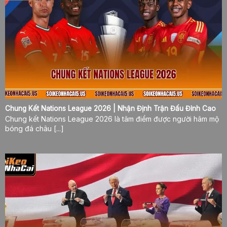
Website sử dụng hệ thống biên tập và tổng hợp thông
tin tự động cùng với sự hỗ trợ của đội ngũ biên tập
viên chuyên nghiệp. Chính vì vậy, ngay khi sự kiện diễn
ra, chỉ cách vài phút bạn sẽ thấy dữ liệu được cập
nhật luôn. Dù là bàn thắng phút bù giờ, chấn thương
bất ngờ hay là các quả phạt góc, penalty đều có đủ
hết.
Chung Kết Nations League 2026 | Nhận Định Trận Đấu Đỉnh Cao
Chung kết Nations League 2026 là tâm điểm được người hâm mộ
bóng đá châu [...]
Theo dõi tin tức bóng đá tại Soi Kèo Nhà Cái – Soikeonhacai
– Yên tâm tuyệt đối