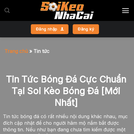
Bỏ
qua
nội
dung
Đăng nhập
Đăng ký
Trang chủ
»
Tin tức
Tin Tức Bóng Đá Cực Chuẩn
Tại Soi Kèo Bóng Đá [Mới
Nhất]
Tin tức bóng đá có rất nhiều nội dung khác nhau, mục
đích cập nhật để cho người hâm mộ nắm bắt được
thông tin. Nếu như bạn đang chưa tìm kiếm được một