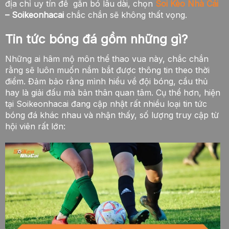
địa chỉ uy tín để gắn bó lâu dài, chọn
Soi Kèo Nhà Cái
– Soikeonhacai
chắc chắn sẽ không thất vọng.
Tin tức bóng đá gồm những gì?
Những ai hâm mộ môn thể thao vua này, chắc chắn
rằng sẽ luôn muốn nắm bắt được thông tin theo thời
điểm. Đảm bảo rằng mình hiểu về đội bóng, cầu thủ
hay là giải đấu mà bản thân quan tâm. Cụ thể hơn, hiện
tại Soikeonhacai đang cập nhật rất nhiều loại tin tức
bóng đá khác nhau và nhận thấy, số lượng truy cập từ
hội viên rất lớn: