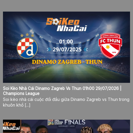
mình yêu thích đang có đội hình như thế nào, truy cập
vào soikeobongda sẽ có đủ. Thậm chí, còn cả phần
phân tích chuyên sâu về năng lực, chuyên môn cùng
nhiều yếu tố khác nhau để bạn có cái nhìn tổng quan
nhất, đánh giá được tương quan lực lượng cũng như
khả năng chiến thắng trong trận gần nhất.
Theo dõi tin tức bóng đá tại
Soi Kèo
Nhà Cái – Soikeonhacai
– Yên tâm
tuyệt đối
Thực tế hiện nay cũng có rất nhiều website cập nhật
thông tin nóng hổi về bóng đá cho người hâm mộ.
Soi Kèo Nhà Cái Dinamo Zagreb Vs Thun 01h00 29/07/2026 |
Nhưng không phải đâu cũng đáp ứng được nhu cầu
Champions League
của anh em. Riêng với
Soikeonhacai
, từ khi ra mắt tới
Soi kèo nhà cái cuộc đối đầu giữa Dinamo Zagreb vs Thun trong
nay chưa bao giờ khiến người chơi phải thất vọng khi
khuôn khổ [...]
sở hữu nhiều ưu điểm vượt trội:
Cập nhật siêu nhanh