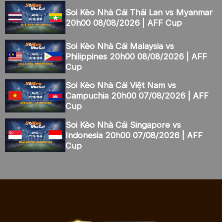
Soi Kèo Nhà Cái Thái Lan vs Myanmar
20h00 08/08/2026 | AFF Cup
Soi Kèo Nhà Cái Malaysia vs
Philippines 20h00 08/08/2026 | AFF
Cup
Soi Kèo Nhà Cái Việt Nam vs
Campuchia 20h00 07/08/2026 | AFF
Cup
Soi Kèo Nhà Cái Singapore vs
Indonesia 20h00 07/08/2026 | AFF
Cup