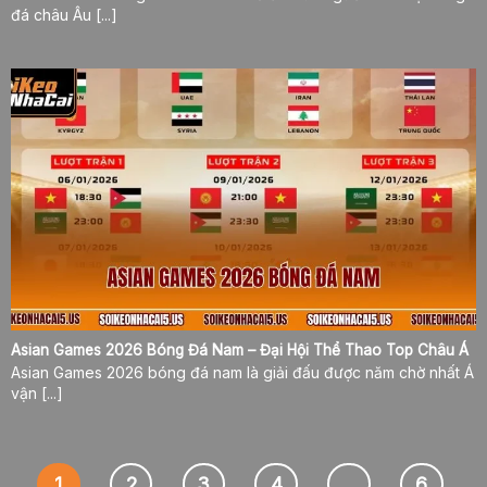
đá châu Âu [...]
Asian Games 2026 Bóng Đá Nam – Đại Hội Thể Thao Top Châu Á
Asian Games 2026 bóng đá nam là giải đấu được năm chờ nhất Á
vận [...]
1
2
3
4
…
6