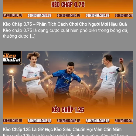
Thông tin chính xác tuyệt đối
Một khi đã lựa chọn theo dõi tin tức bóng đá tại đây,
Kèo Chấp 0.75 – Phân Tích Cách Chơi Cho Người Mới Hiệu Quả
anh em hoàn toàn có thể yên tâm về độ chính xác.
Kèo chấp 0.75 là dạng cược xuất hiện phổ biến trong bóng đá,
thường được [...]
Nền tảng đưa ra lời cam kết chắc chắn về độ chuẩn
xác cũng như khách quan ở trong mỗi bản tin. Đặc
biệt, nói không với việc chạy theo tin đồn, mọi nội
dung đã có trên hệ thống đều được xác thực trước,
cập nhật trực tiếp từ những nguồn uy tín như ban tổ
chức, câu lạc bộ, đội tuyển quốc gia,…
Đầy đủ thông tin các giải
Từ giải “ao làng” cho đến giải quốc tế, châu lục thì
cũng hãy yên tâm rằng tin tức bóng đá sẽ được cung
cấp đủ ở Soikeobongda. Nền tảng sẽ phân chia
chuyên mục rõ ràng, phân loại chi tiết để đảm bảo anh
em tiện theo dõi và không bỏ lỡ bất kỳ điều gì.
Kèo Chấp 1.25 Là Gì? Đọc Kèo Siêu Chuẩn Hội Viên Cần Nắm
Kèo chấp 1.25 là tỷ lệ cược phổ biến nhưng cũng đầy thử thách