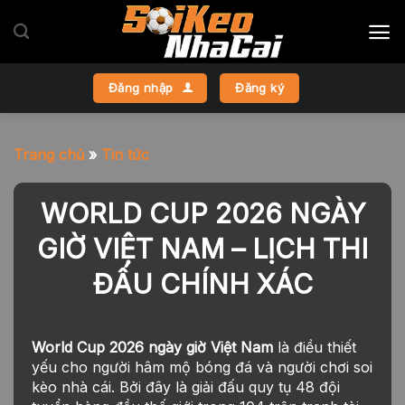
Bỏ
qua
nội
dung
Đăng nhập
Đăng ký
Trang chủ
»
Tin tức
WORLD CUP 2026 NGÀY
GIỜ VIỆT NAM – LỊCH THI
ĐẤU CHÍNH XÁC
World Cup 2026 ngày giờ Việt Nam
là điều thiết
yếu cho người hâm mộ bóng đá và người chơi soi
kèo nhà cái. Bởi đây là giải đấu quy tụ 48 đội