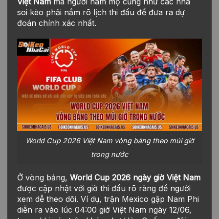
Việt Nam
mà người hâm mộ cũng như các nhà
soi kèo phải nắm rõ lịch thi đấu để đưa ra dự
đoán chính xác nhất.
World Cup 2026 Việt Nam vòng bảng theo múi giờ
trong nước
Ở vòng bảng,
World Cup 2026 ngày giờ Việt Nam
được cập nhật với giờ thi đấu rõ ràng để người
xem dễ theo dõi. Ví dụ, trận Mexico gặp Nam Phi
diễn ra vào lúc 04:00 giờ Việt Nam ngày 12/06,