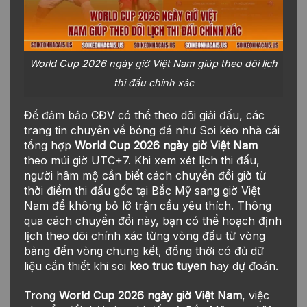
World Cup 2026 ngày giờ Việt Nam giúp theo dõi lịch
thi đấu chính xác
Để đảm bảo CĐV có thể theo dõi giải đấu, các
trang tin chuyên về bóng đá như Soi kèo nhà cái
tổng hợp
World Cup 2026 ngày giờ Việt Nam
theo múi giờ UTC+7. Khi xem xét lịch thi đấu,
người hâm mộ cần biết cách chuyển đổi giờ từ
thời điểm thi đấu gốc tại Bắc Mỹ sang giờ Việt
Nam để không bỏ lỡ trận cầu yêu thích. Thông
qua cách chuyển đổi này, bạn có thể hoạch định
lịch theo dõi chính xác từng vòng đấu từ vòng
bảng đến vòng chung kết, đồng thời có đủ dữ
liệu cần thiết khi soi
keo truc tuyen
hay dự đoán.
Trong
World Cup 2026 ngày giờ Việt Nam
, việc