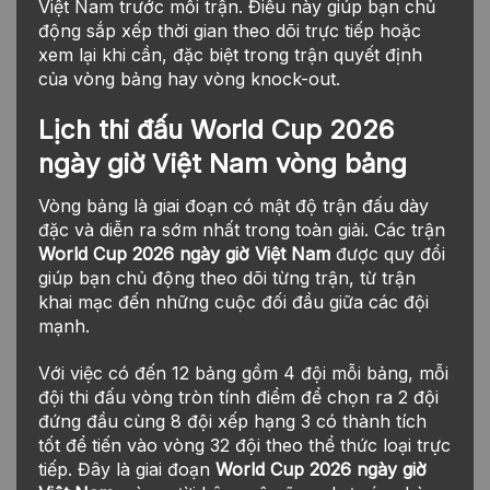
Việt Nam trước mỗi trận. Điều này giúp bạn chủ
động sắp xếp thời gian theo dõi trực tiếp hoặc
xem lại khi cần, đặc biệt trong trận quyết định
của vòng bảng hay vòng knock-out.
Lịch thi đấu World Cup 2026
ngày giờ Việt Nam vòng bảng
Vòng bảng là giai đoạn có mật độ trận đấu dày
đặc và diễn ra sớm nhất trong toàn giải. Các trận
World Cup 2026 ngày giờ Việt Nam
được quy đổi
giúp bạn chủ động theo dõi từng trận, từ trận
khai mạc đến những cuộc đối đầu giữa các đội
mạnh.
Với việc có đến 12 bảng gồm 4 đội mỗi bảng, mỗi
đội thi đấu vòng tròn tính điểm để chọn ra 2 đội
đứng đầu cùng 8 đội xếp hạng 3 có thành tích
tốt để tiến vào vòng 32 đội theo thể thức loại trực
tiếp. Đây là giai đoạn
World Cup 2026 ngày giờ