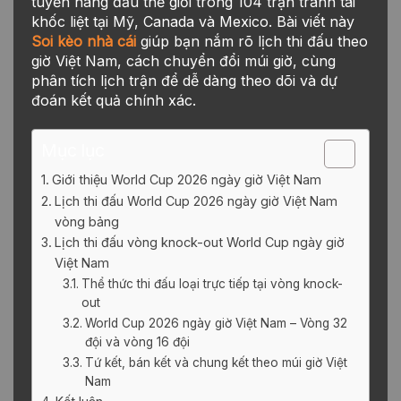
tuyển hàng đầu thế giới trong 104 trận tranh tài
khốc liệt tại Mỹ, Canada và Mexico. Bài viết này
Soi kèo nhà cái
giúp bạn nắm rõ lịch thi đấu theo
giờ Việt Nam, cách chuyển đổi múi giờ, cùng
phân tích lịch trận để dễ dàng theo dõi và dự
đoán kết quả chính xác.
Mục lục
Giới thiệu World Cup 2026 ngày giờ Việt Nam
Lịch thi đấu World Cup 2026 ngày giờ Việt Nam
vòng bảng
Lịch thi đấu vòng knock-out World Cup ngày giờ
Việt Nam
Thể thức thi đấu loại trực tiếp tại vòng knock-
out
World Cup 2026 ngày giờ Việt Nam – Vòng 32
đội và vòng 16 đội
Tứ kết, bán kết và chung kết theo múi giờ Việt
Nam