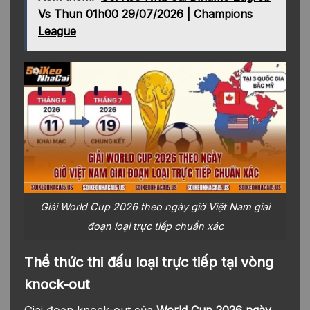
Vs Thun 01h00 29/07/2026 | Champions
League
Giải World Cup 2026 theo ngày giờ Việt Nam giai
đoạn loại trực tiếp chuẩn xác
Thể thức thi đấu loại trực tiếp tại vòng
knock-out
Giai đoạn knock-out của
World Cup 2026 ngày