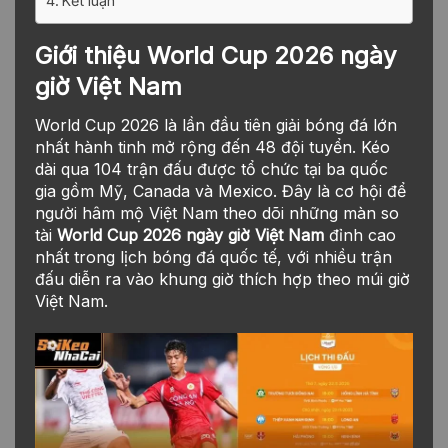
Kết luận
Giới thiệu World Cup 2026 ngày
giờ Việt Nam
World Cup 2026 là lần đầu tiên giải bóng đá lớn
nhất hành tinh mở rộng đến 48 đội tuyển. Kéo
dài qua 104 trận đấu được tổ chức tại ba quốc
gia gồm Mỹ, Canada và Mexico. Đây là cơ hội để
người hâm mộ Việt Nam theo dõi những màn so
tài
World Cup 2026 ngày giờ Việt Nam
đỉnh cao
nhất trong lịch bóng đá quốc tế, với nhiều trận
đấu diễn ra vào khung giờ thích hợp theo múi giờ
Việt Nam.