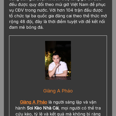
đều được quy đổi theo múi giờ Việt Nam để phục
vụ CĐV trong nước. Với hơn 104 trận đấu được
tổ chức tại ba quốc gia đăng cai theo thể thức mở
rộng 48 đội, đây là thời điểm tuyệt vời để kết nối
đam mê bóng đá.
Giàng A Pháo
Giàng A Pháo
là người sáng lập và vận
hành
Soi Kèo Nhà Cái
, mọi người có thể tra
cứu kèo, tỷ lệ và kết quả mà không bị ràng