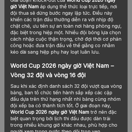
giờ Việt Nam
áp dụng thể thức loại trực tiếp, nơi
đội thua sẽ dừng bước ngay lập tức. Điều này
khiến các trận đấu thường diễn ra với nhịp độ
chặt chẽ, ưu tiên sự an toàn nơi hàng phòng ngự,
đặc biệt trong hiệp một. Nhiều đội bóng lựa chọn
cách nhập cuộc thận trọng, chờ đợi thời cơ phản
công hoặc đưa trận đấu về thế giằng co nhằm
kéo dài sang hiệp phụ hay loạt luân lưu.
World Cup 2026 ngày giờ Việt Nam –
Vòng 32 đội và vòng 16 đội
Sau khi xác định danh sách 32 đội vượt qua vòng
bảng, ban tổ chức tiến hành sắp xếp các cặp
đấu dựa trên thứ hạng nhất nhì bảng cùng nhóm
đội xếp ba có thành tích tốt. Ở giai đoạn này,
World Cup 2026 ngày giờ Việt Nam
trở nên đặc
biệt quan trọng bởi lịch thi đấu được dàn trải
trong nhiều khung giờ khác nhau, phù hợp cho
người xem trong nước theo dõi trọn vẹn.